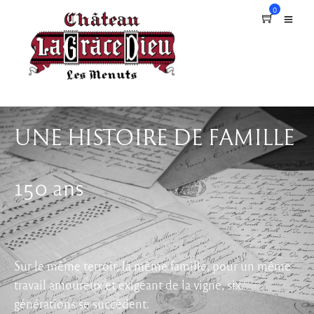
0
UNE HISTOIRE DE FAMILLE
150 ans
Sur le même terroir, la même famille, pour un même
travail amoureux et exigeant de la vigne, six
générations se succèdent.